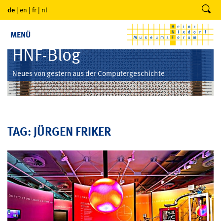
de
|
en
|
fr
|
nl
MENÜ
HNF-Blog
Neues von gestern aus der Computergeschichte
TAG: JÜRGEN FRIKER