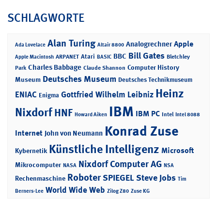
SCHLAGWORTE
Alan Turing
Apple
Analogrechner
Ada Lovelace
Altair 8800
Bill Gates
BBC
Atari
ARPANET
Bletchley
Apple Macintosh
BASIC
Charles Babbage
Computer History
Park
Claude Shannon
Deutsches Museum
Museum
Deutsches Technikmuseum
Heinz
ENIAC
Gottfried Wilhelm Leibniz
Enigma
IBM
Nixdorf
HNF
IBM PC
Intel
Howard Aiken
Intel 8088
Konrad Zuse
Internet
John von Neumann
Künstliche Intelligenz
Microsoft
Kybernetik
Nixdorf Computer AG
Mikrocomputer
NASA
NSA
Roboter
SPIEGEL
Steve Jobs
Rechenmaschine
Tim
World Wide Web
Berners-Lee
Zilog Z80
Zuse KG