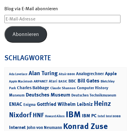
Blog via E-Mail abonnieren
E-
Mail-
Adresse
Abonnieren
SCHLAGWORTE
Alan Turing
Apple
Analogrechner
Ada Lovelace
Altair 8800
Bill Gates
BBC
Atari
ARPANET
Bletchley
Apple Macintosh
BASIC
Charles Babbage
Computer History
Park
Claude Shannon
Deutsches Museum
Museum
Deutsches Technikmuseum
Heinz
ENIAC
Gottfried Wilhelm Leibniz
Enigma
IBM
Nixdorf
HNF
IBM PC
Intel
Howard Aiken
Intel 8088
Konrad Zuse
Internet
John von Neumann