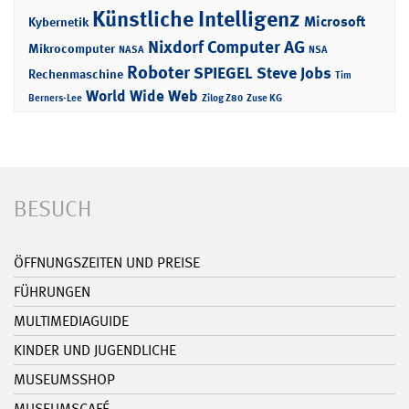
Künstliche Intelligenz
Microsoft
Kybernetik
Nixdorf Computer AG
Mikrocomputer
NASA
NSA
Roboter
SPIEGEL
Steve Jobs
Rechenmaschine
Tim
World Wide Web
Berners-Lee
Zilog Z80
Zuse KG
BESUCH
ÖFFNUNGSZEITEN UND PREISE
FÜHRUNGEN
MULTIMEDIAGUIDE
KINDER UND JUGENDLICHE
MUSEUMSSHOP
MUSEUMSCAFÉ