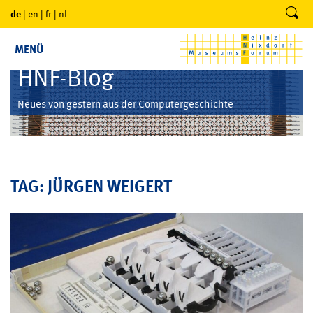
de
|
en
|
fr
|
nl
MENÜ
HNF-Blog
Neues von gestern aus der Computergeschichte
TAG: JÜRGEN WEIGERT