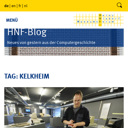
de
|
en
|
fr
|
nl
MENÜ
HNF-Blog
Neues von gestern aus der Computergeschichte
TAG: KELKHEIM