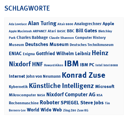
SCHLAGWORTE
Alan Turing
Apple
Analogrechner
Ada Lovelace
Altair 8800
Bill Gates
BBC
Atari
ARPANET
Bletchley
Apple Macintosh
BASIC
Charles Babbage
Computer History
Park
Claude Shannon
Deutsches Museum
Museum
Deutsches Technikmuseum
Heinz
ENIAC
Gottfried Wilhelm Leibniz
Enigma
IBM
Nixdorf
HNF
IBM PC
Intel
Howard Aiken
Intel 8088
Konrad Zuse
Internet
John von Neumann
Künstliche Intelligenz
Microsoft
Kybernetik
Nixdorf Computer AG
Mikrocomputer
NASA
NSA
Roboter
SPIEGEL
Steve Jobs
Rechenmaschine
Tim
World Wide Web
Berners-Lee
Zilog Z80
Zuse KG