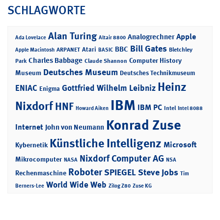
SCHLAGWORTE
Alan Turing
Apple
Analogrechner
Ada Lovelace
Altair 8800
Bill Gates
BBC
Atari
ARPANET
Bletchley
Apple Macintosh
BASIC
Charles Babbage
Computer History
Park
Claude Shannon
Deutsches Museum
Museum
Deutsches Technikmuseum
Heinz
ENIAC
Gottfried Wilhelm Leibniz
Enigma
IBM
Nixdorf
HNF
IBM PC
Intel
Howard Aiken
Intel 8088
Konrad Zuse
Internet
John von Neumann
Künstliche Intelligenz
Microsoft
Kybernetik
Nixdorf Computer AG
Mikrocomputer
NASA
NSA
Roboter
SPIEGEL
Steve Jobs
Rechenmaschine
Tim
World Wide Web
Berners-Lee
Zilog Z80
Zuse KG