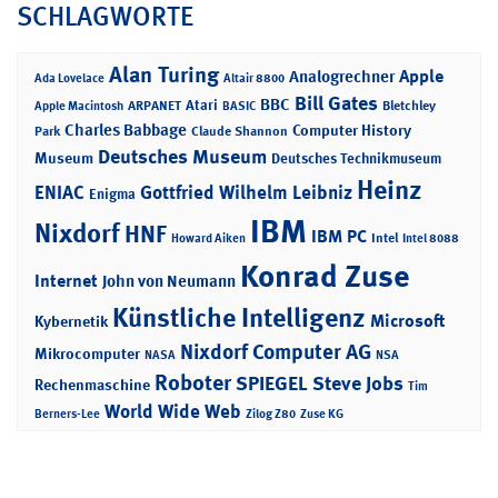
SCHLAGWORTE
Alan Turing
Apple
Analogrechner
Ada Lovelace
Altair 8800
Bill Gates
BBC
Atari
ARPANET
Bletchley
Apple Macintosh
BASIC
Charles Babbage
Computer History
Park
Claude Shannon
Deutsches Museum
Museum
Deutsches Technikmuseum
Heinz
ENIAC
Gottfried Wilhelm Leibniz
Enigma
IBM
Nixdorf
HNF
IBM PC
Intel
Howard Aiken
Intel 8088
Konrad Zuse
Internet
John von Neumann
Künstliche Intelligenz
Microsoft
Kybernetik
Nixdorf Computer AG
Mikrocomputer
NASA
NSA
Roboter
SPIEGEL
Steve Jobs
Rechenmaschine
Tim
World Wide Web
Berners-Lee
Zilog Z80
Zuse KG