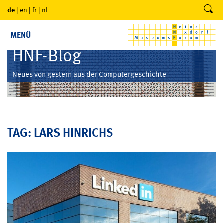
de
|
en
|
fr
|
nl
MENÜ
HNF-Blog
Neues von gestern aus der Computergeschichte
TAG: LARS HINRICHS