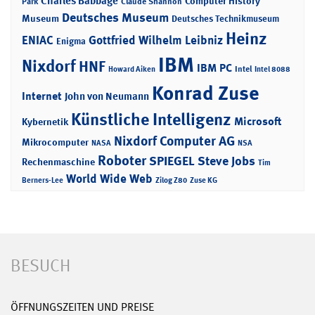
Charles Babbage
Computer History
Park
Claude Shannon
Deutsches Museum
Museum
Deutsches Technikmuseum
Heinz
ENIAC
Gottfried Wilhelm Leibniz
Enigma
IBM
Nixdorf
HNF
IBM PC
Intel
Howard Aiken
Intel 8088
Konrad Zuse
Internet
John von Neumann
Künstliche Intelligenz
Microsoft
Kybernetik
Nixdorf Computer AG
Mikrocomputer
NASA
NSA
Roboter
SPIEGEL
Steve Jobs
Rechenmaschine
Tim
World Wide Web
Berners-Lee
Zilog Z80
Zuse KG
BESUCH
ÖFFNUNGSZEITEN UND PREISE