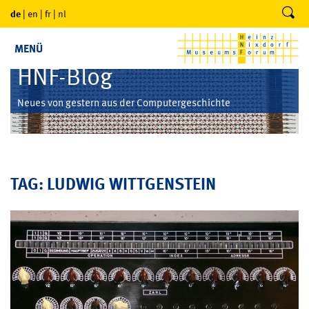
de
|
en
|
fr
|
nl
MENÜ
HNF-Blog
Neues von gestern aus der Computergeschichte
TAG: LUDWIG WITTGENSTEIN