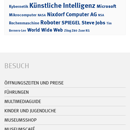
Künstliche Intelligenz
Microsoft
Kybernetik
Nixdorf Computer AG
Mikrocomputer
NASA
NSA
Roboter
SPIEGEL
Steve Jobs
Rechenmaschine
Tim
World Wide Web
Berners-Lee
Zilog Z80
Zuse KG
BESUCH
ÖFFNUNGSZEITEN UND PREISE
FÜHRUNGEN
MULTIMEDIAGUIDE
KINDER UND JUGENDLICHE
MUSEUMSSHOP
MUSEUMSCAFÉ