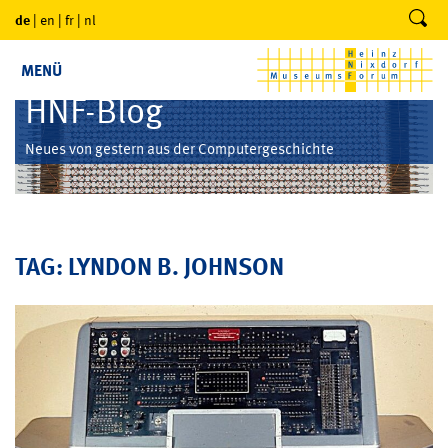
de
|
en
|
fr
|
nl
MENÜ
HNF-Blog
Neues von gestern aus der Computergeschichte
TAG: LYNDON B. JOHNSON