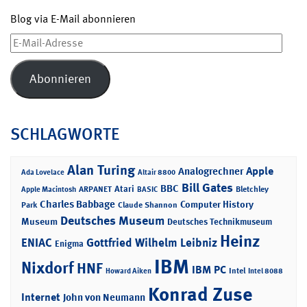
Blog via E-Mail abonnieren
E-
Mail-
Adresse
Abonnieren
SCHLAGWORTE
Alan Turing
Apple
Analogrechner
Ada Lovelace
Altair 8800
Bill Gates
BBC
Atari
ARPANET
Bletchley
Apple Macintosh
BASIC
Charles Babbage
Computer History
Park
Claude Shannon
Deutsches Museum
Museum
Deutsches Technikmuseum
Heinz
ENIAC
Gottfried Wilhelm Leibniz
Enigma
IBM
Nixdorf
HNF
IBM PC
Intel
Howard Aiken
Intel 8088
Konrad Zuse
Internet
John von Neumann