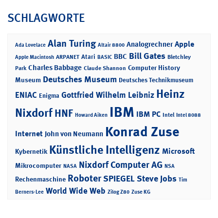
SCHLAGWORTE
Alan Turing
Apple
Analogrechner
Ada Lovelace
Altair 8800
Bill Gates
BBC
Atari
ARPANET
Bletchley
Apple Macintosh
BASIC
Charles Babbage
Computer History
Park
Claude Shannon
Deutsches Museum
Museum
Deutsches Technikmuseum
Heinz
ENIAC
Gottfried Wilhelm Leibniz
Enigma
IBM
Nixdorf
HNF
IBM PC
Intel
Howard Aiken
Intel 8088
Konrad Zuse
Internet
John von Neumann
Künstliche Intelligenz
Microsoft
Kybernetik
Nixdorf Computer AG
Mikrocomputer
NASA
NSA
Roboter
SPIEGEL
Steve Jobs
Rechenmaschine
Tim
World Wide Web
Berners-Lee
Zilog Z80
Zuse KG