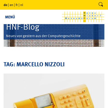
de
|
en
|
fr
|
nl
MENÜ
HNF-Blog
Neues von gestern aus der Computergeschichte
TAG: MARCELLO NIZZOLI