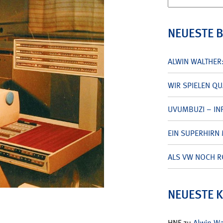
nach:
NEUESTE 
ALWIN WALTHER
WIR SPIELEN Q
UVUMBUZI – INF
EIN SUPERHIRN 
ALS VW NOCH R
NEUESTE 
HNF
zu
Alwin W