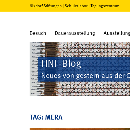
Nixdorf-Stiftungen
|
Schülerlabor
|
Tagungszentrum
Besuch
Dauerausstellung
Ausstellun
HNF-Blog
Neues von gestern aus der 
TAG: MERA