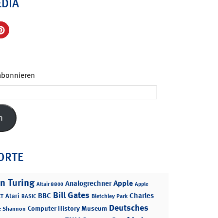
EDIA
 abonnieren
n
ORTE
n Turing
Apple
Analogrechner
Altair 8800
Apple
Bill Gates
BBC
Charles
Atari
T
Bletchley Park
BASIC
Deutsches
Computer History Museum
e Shannon