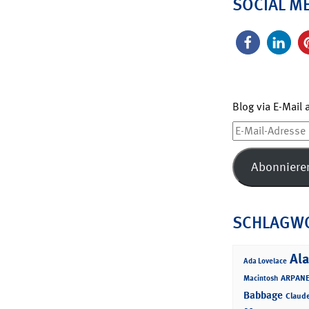
SOCIAL M
Blog via E-Mail
E-
Mail-
Adresse
Abonniere
SCHLAGW
Ala
Ada Lovelace
ARPANE
Macintosh
Babbage
Claud