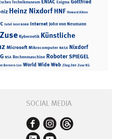
ENIAC
Gottfried
tsches Technikmuseum
Enigma
Heinz Nixdorf
HNF
bniz
Howard Aiken
PC
Internet
John von Neumann
Intel
Intel 8088
 Zuse
Künstliche
Kybernetik
nz
Nixdorf
Microsoft
Mikrocomputer
NASA
Roboter
AG
SPIEGEL
Rechenmaschine
NSA
World Wide Web
im Berners-Lee
Zilog Z80
Zuse KG
SOCIAL MEDIA