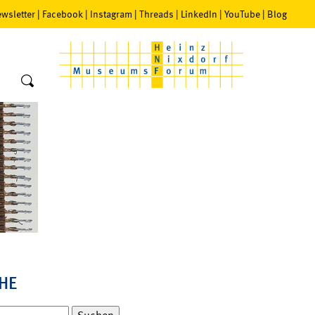
wsletter
|
Facebook
|
Instagram
|
Threads
|
LinkedIn
|
YouTube
|
Blog
HE