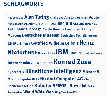
SCHLAGWORTE
Alan Turing
Apple
Analogrechner
Ada Lovelace
Altair 8800
Bill Gates
BBC
Atari
ARPANET
Bletchley
Apple Macintosh
BASIC
Charles Babbage
Computer History
Park
Claude Shannon
Deutsches Museum
Museum
Deutsches Technikmuseum
Heinz
ENIAC
Gottfried Wilhelm Leibniz
Enigma
IBM
Nixdorf
HNF
IBM PC
Intel
Howard Aiken
Intel 8088
Konrad Zuse
Internet
John von Neumann
Künstliche Intelligenz
Microsoft
Kybernetik
Nixdorf Computer AG
Mikrocomputer
NASA
NSA
Roboter
SPIEGEL
Steve Jobs
Rechenmaschine
Tim
World Wide Web
Berners-Lee
Zilog Z80
Zuse KG