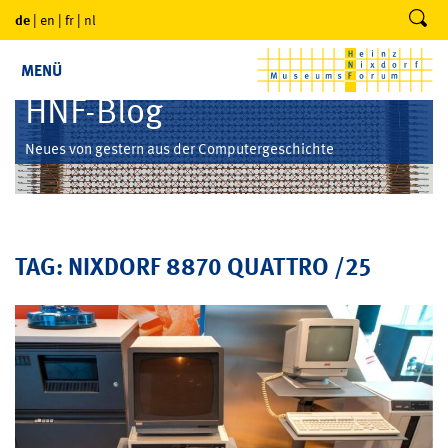
de
|
en
|
fr
|
nl
MENÜ
HNF-Blog
Neues von gestern aus der Computergeschichte
TAG: NIXDORF 8870 QUATTRO /25