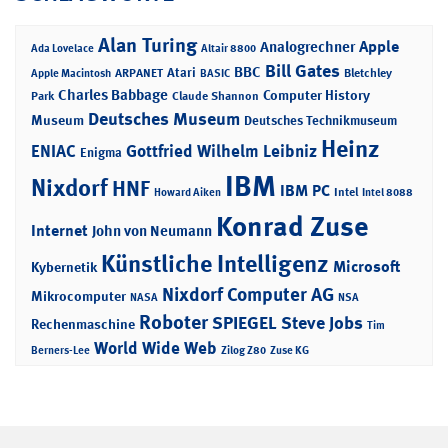
Alan Turing
Apple
Analogrechner
Ada Lovelace
Altair 8800
Bill Gates
BBC
Atari
ARPANET
Bletchley
Apple Macintosh
BASIC
Charles Babbage
Computer History
Park
Claude Shannon
Deutsches Museum
Museum
Deutsches Technikmuseum
Heinz
ENIAC
Gottfried Wilhelm Leibniz
Enigma
IBM
Nixdorf
HNF
IBM PC
Intel
Howard Aiken
Intel 8088
Konrad Zuse
Internet
John von Neumann
Künstliche Intelligenz
Microsoft
Kybernetik
Nixdorf Computer AG
Mikrocomputer
NASA
NSA
Roboter
SPIEGEL
Steve Jobs
Rechenmaschine
Tim
World Wide Web
Berners-Lee
Zilog Z80
Zuse KG