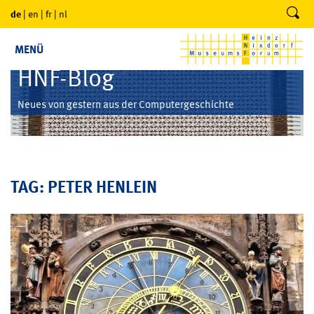
de
|
en
|
fr
|
nl
MENÜ
HNF-Blog
Neues von gestern aus der Computergeschichte
TAG: PETER HENLEIN