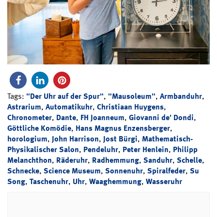
Tags:
"Der Uhr auf der Spur"
,
"Mausoleum"
,
Armbanduhr
,
Astrarium
,
Automatikuhr
,
Christiaan Huygens
,
Chronometer
,
Dante
,
FH Joanneum
,
Giovanni de' Dondi
,
Göttliche Komödie
,
Hans Magnus Enzensberger
,
horologium
,
John Harrison
,
Jost Bürgi
,
Mathematisch-
Physikalischer Salon
,
Pendeluhr
,
Peter Henlein
,
Philipp
Melanchthon
,
Räderuhr
,
Radhemmung
,
Sanduhr
,
Schelle
,
Schnecke
,
Science Museum
,
Sonnenuhr
,
Spiralfeder
,
Su
Song
,
Taschenuhr
,
Uhr
,
Waaghemmung
,
Wasseruhr