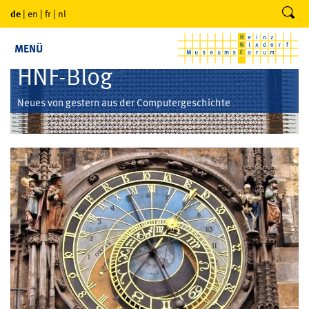
de
|
en
|
fr
|
nl
MENÜ
HNF-Blog
Neues von gestern aus der Computergeschichte