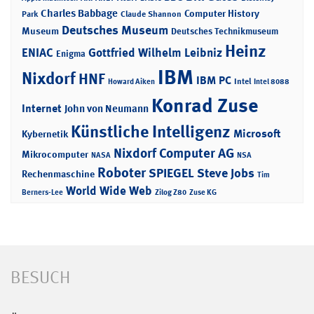
Charles Babbage
Computer History
Park
Claude Shannon
Deutsches Museum
Museum
Deutsches Technikmuseum
Heinz
ENIAC
Gottfried Wilhelm Leibniz
Enigma
IBM
Nixdorf
HNF
IBM PC
Intel
Howard Aiken
Intel 8088
Konrad Zuse
Internet
John von Neumann
Künstliche Intelligenz
Microsoft
Kybernetik
Nixdorf Computer AG
Mikrocomputer
NASA
NSA
Roboter
SPIEGEL
Steve Jobs
Rechenmaschine
Tim
World Wide Web
Berners-Lee
Zilog Z80
Zuse KG
BESUCH