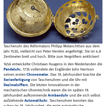
Taschenuhr des Reformators Philipp Melanchthon aus dem
Jahr 1530, vielleicht von Peter Henlein angefertigt. Sie ist 4,8
Zentimeter breit und hoch. Bitte zum Vergrößern anklicken!
1656 entwickelte Christiaan Huygens in den Niederlanden die
Pendeluhr
, 1735 vollendete der Engländer John Harrison
seinen ersten
Chronometer
. Das 19. Jahrhundert brachte die
Serienfertigung
von Taschenuhren und die Uhr mit
Dezimalziffern
. Die letzten Innovationen in der
mechanischen Uhrentechnik waren die im späten 19.
Jahrhundert aufkommende
Armbanduhr
und die sich selbst
aufziehende
Automatikuhr
. Taschenuhren konnten das
schon im 18. Jahrhundert, die erste automatische