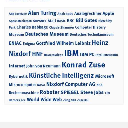
Alan Turing
Apple
Analogrechner
Ada Lovelace
Altair 8800
Bill Gates
BBC
Atari
ARPANET
Bletchley
Apple Macintosh
BASIC
Charles Babbage
Computer History
Park
Claude Shannon
Deutsches Museum
Museum
Deutsches Technikmuseum
Heinz
ENIAC
Gottfried Wilhelm Leibniz
Enigma
IBM
Nixdorf
HNF
IBM PC
Intel
Howard Aiken
Intel 8088
Konrad Zuse
Internet
John von Neumann
Künstliche Intelligenz
Microsoft
Kybernetik
Nixdorf Computer AG
Mikrocomputer
NASA
NSA
Roboter
SPIEGEL
Steve Jobs
Rechenmaschine
Tim
World Wide Web
Berners-Lee
Zilog Z80
Zuse KG