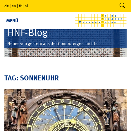
de
|
en
|
fr
|
nl
MENÜ
HNF-Blog
Neues von gestern aus der Computergeschichte
TAG: SONNENUHR