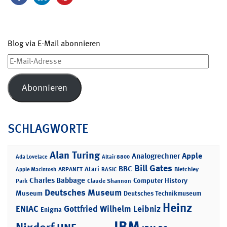
Blog via E-Mail abonnieren
E-
Mail-
Adresse
Abonnieren
SCHLAGWORTE
Alan Turing
Apple
Analogrechner
Ada Lovelace
Altair 8800
Bill Gates
BBC
Atari
ARPANET
Bletchley
Apple Macintosh
BASIC
Charles Babbage
Computer History
Park
Claude Shannon
Deutsches Museum
Museum
Deutsches Technikmuseum
Heinz
ENIAC
Gottfried Wilhelm Leibniz
Enigma
IBM