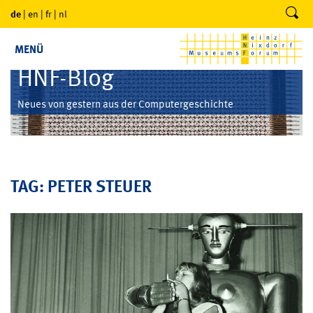
de
|
en
|
fr
|
nl
MENÜ
HNF-Blog
Neues von gestern aus der Computergeschichte
TAG: PETER STEUER