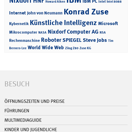
Nixdorf
HNF
IBM PC
Intel
Howard Aiken
Intel 8088
Konrad Zuse
Internet
John von Neumann
Künstliche Intelligenz
Microsoft
Kybernetik
Nixdorf Computer AG
Mikrocomputer
NASA
NSA
Roboter
SPIEGEL
Steve Jobs
Rechenmaschine
Tim
World Wide Web
Berners-Lee
Zilog Z80
Zuse KG
BESUCH
ÖFFNUNGSZEITEN UND PREISE
FÜHRUNGEN
MULTIMEDIAGUIDE
KINDER UND JUGENDLICHE