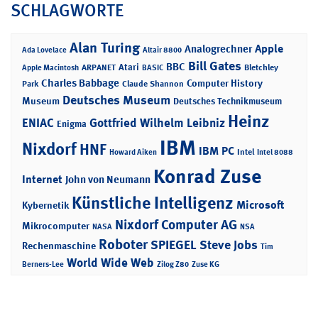
SCHLAGWORTE
Alan Turing
Apple
Analogrechner
Ada Lovelace
Altair 8800
Bill Gates
BBC
Atari
ARPANET
Bletchley
Apple Macintosh
BASIC
Charles Babbage
Computer History
Park
Claude Shannon
Deutsches Museum
Museum
Deutsches Technikmuseum
Heinz
ENIAC
Gottfried Wilhelm Leibniz
Enigma
IBM
Nixdorf
HNF
IBM PC
Intel
Howard Aiken
Intel 8088
Konrad Zuse
Internet
John von Neumann
Künstliche Intelligenz
Microsoft
Kybernetik
Nixdorf Computer AG
Mikrocomputer
NASA
NSA
Roboter
SPIEGEL
Steve Jobs
Rechenmaschine
Tim
World Wide Web
Berners-Lee
Zilog Z80
Zuse KG