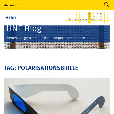
de
|
en
|
fr
|
nl
MENÜ
HNF-Blog
Neues von gestern aus der Computergeschichte
TAG: POLARISATIONSBRILLE