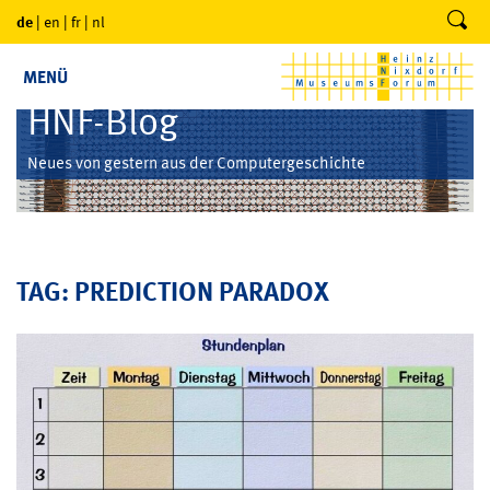
de
|
en
|
fr
|
nl
MENÜ
HNF-Blog
Neues von gestern aus der Computergeschichte
TAG: PREDICTION PARADOX