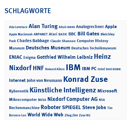
SCHLAGWORTE
Alan Turing
Apple
Analogrechner
Ada Lovelace
Altair 8800
Bill Gates
BBC
Atari
ARPANET
Bletchley
Apple Macintosh
BASIC
Charles Babbage
Computer History
Park
Claude Shannon
Deutsches Museum
Museum
Deutsches Technikmuseum
Heinz
ENIAC
Gottfried Wilhelm Leibniz
Enigma
IBM
Nixdorf
HNF
IBM PC
Intel
Howard Aiken
Intel 8088
Konrad Zuse
Internet
John von Neumann
Künstliche Intelligenz
Microsoft
Kybernetik
Nixdorf Computer AG
Mikrocomputer
NASA
NSA
Roboter
SPIEGEL
Steve Jobs
Rechenmaschine
Tim
World Wide Web
Berners-Lee
Zilog Z80
Zuse KG