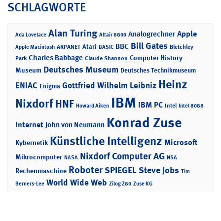
SCHLAGWORTE
Alan Turing
Apple
Analogrechner
Ada Lovelace
Altair 8800
Bill Gates
BBC
Atari
ARPANET
Bletchley
Apple Macintosh
BASIC
Charles Babbage
Computer History
Park
Claude Shannon
Deutsches Museum
Museum
Deutsches Technikmuseum
Heinz
ENIAC
Gottfried Wilhelm Leibniz
Enigma
IBM
Nixdorf
HNF
IBM PC
Intel
Howard Aiken
Intel 8088
Konrad Zuse
Internet
John von Neumann
Künstliche Intelligenz
Microsoft
Kybernetik
Nixdorf Computer AG
Mikrocomputer
NASA
NSA
Roboter
SPIEGEL
Steve Jobs
Rechenmaschine
Tim
World Wide Web
Berners-Lee
Zilog Z80
Zuse KG