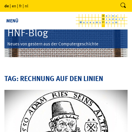
de
|
en
|
fr
|
nl
MENÜ
HNF-Blog
Neues von gestern aus der Computergeschichte
TAG: RECHNUNG AUF DEN LINIEN