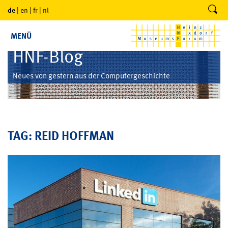
de
|
en
|
fr
|
nl
MENÜ
HNF-Blog
Neues von gestern aus der Computergeschichte
TAG: REID HOFFMAN