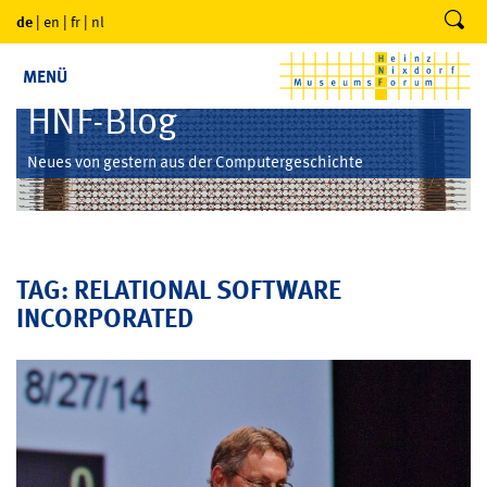
de
|
en
|
fr
|
nl
MENÜ
HNF-Blog
Neues von gestern aus der Computergeschichte
TAG: RELATIONAL SOFTWARE
INCORPORATED