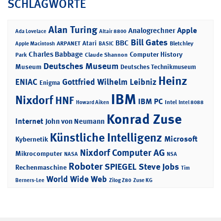
SCHLAGWORTE
Alan Turing
Apple
Analogrechner
Ada Lovelace
Altair 8800
Bill Gates
BBC
Atari
ARPANET
Bletchley
Apple Macintosh
BASIC
Charles Babbage
Computer History
Park
Claude Shannon
Deutsches Museum
Museum
Deutsches Technikmuseum
Heinz
ENIAC
Gottfried Wilhelm Leibniz
Enigma
IBM
Nixdorf
HNF
IBM PC
Intel
Howard Aiken
Intel 8088
Konrad Zuse
Internet
John von Neumann
Künstliche Intelligenz
Microsoft
Kybernetik
Nixdorf Computer AG
Mikrocomputer
NASA
NSA
Roboter
SPIEGEL
Steve Jobs
Rechenmaschine
Tim
World Wide Web
Berners-Lee
Zilog Z80
Zuse KG