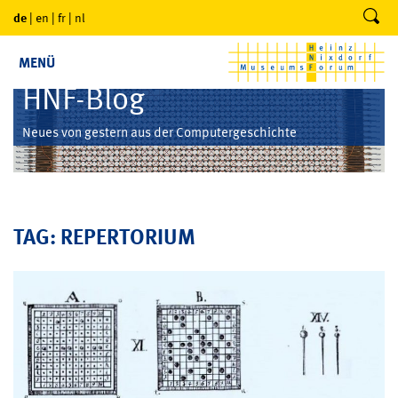
de
|
en
|
fr
|
nl
MENÜ
HNF-Blog
Neues von gestern aus der Computergeschichte
TAG: REPERTORIUM