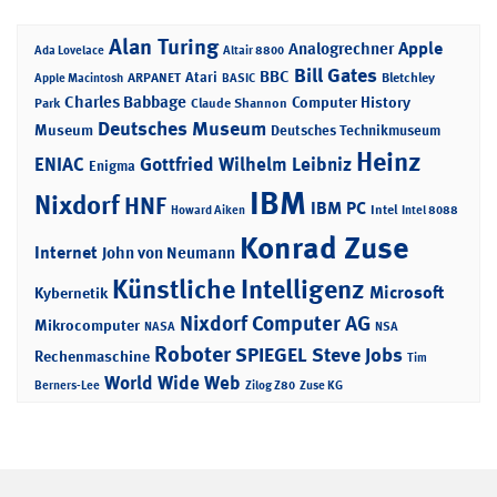
Alan Turing
Apple
Analogrechner
Ada Lovelace
Altair 8800
Bill Gates
BBC
Atari
ARPANET
Bletchley
Apple Macintosh
BASIC
Charles Babbage
Computer History
Park
Claude Shannon
Deutsches Museum
Museum
Deutsches Technikmuseum
Heinz
ENIAC
Gottfried Wilhelm Leibniz
Enigma
IBM
Nixdorf
HNF
IBM PC
Intel
Howard Aiken
Intel 8088
Konrad Zuse
Internet
John von Neumann
Künstliche Intelligenz
Microsoft
Kybernetik
Nixdorf Computer AG
Mikrocomputer
NASA
NSA
Roboter
SPIEGEL
Steve Jobs
Rechenmaschine
Tim
World Wide Web
Berners-Lee
Zilog Z80
Zuse KG