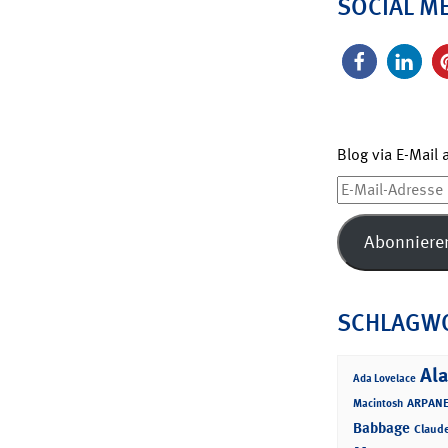
SOCIAL M
Blog via E-Mail
E-
Mail-
Adresse
Abonniere
SCHLAGW
Ala
Ada Lovelace
ARPANE
Macintosh
Babbage
Claud