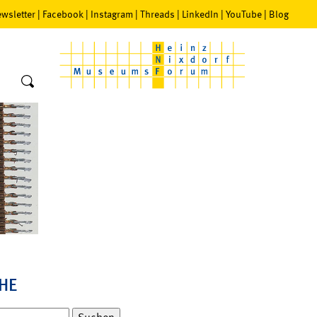
wsletter
|
Facebook
|
Instagram
|
Threads
|
LinkedIn
|
YouTube
|
Blog
HE