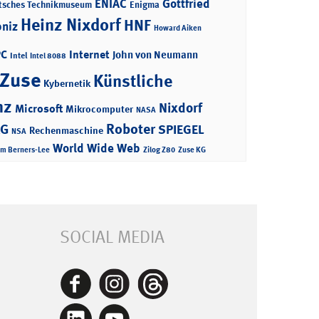
ENIAC
Gottfried
tsches Technikmuseum
Enigma
Heinz Nixdorf
HNF
bniz
Howard Aiken
PC
Internet
John von Neumann
Intel
Intel 8088
 Zuse
Künstliche
Kybernetik
nz
Nixdorf
Microsoft
Mikrocomputer
NASA
Roboter
AG
SPIEGEL
Rechenmaschine
NSA
World Wide Web
im Berners-Lee
Zilog Z80
Zuse KG
SOCIAL MEDIA