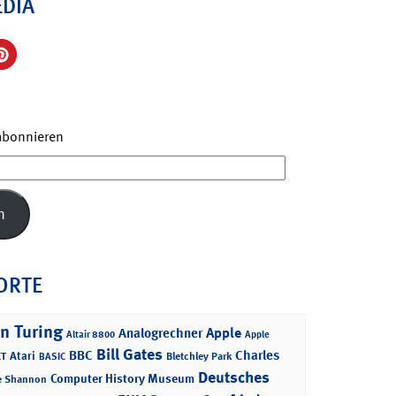
EDIA
 abonnieren
n
ORTE
n Turing
Apple
Analogrechner
Altair 8800
Apple
Bill Gates
BBC
Charles
Atari
T
Bletchley Park
BASIC
Deutsches
Computer History Museum
e Shannon