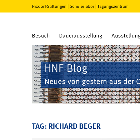
Nixdorf-Stiftungen
|
Schülerlabor
|
Tagungszentrum
Besuch
Dauerausstellung
Ausstellun
HNF-Blog
Neues von gestern aus der 
TAG: RICHARD BEGER