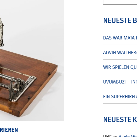
nach:
NEUESTE 
DAS WAR MATA 
ALWIN WALTHER
WIR SPIELEN Q
UVUMBUZI – INF
EIN SUPERHIRN 
NEUESTE 
RIEREN
HNF
zu
Alwin W