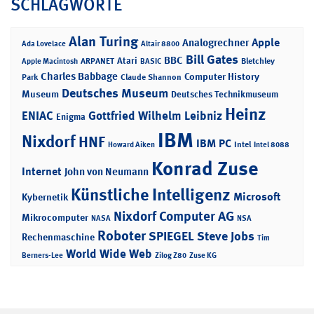
SCHLAGWORTE
Alan Turing
Apple
Analogrechner
Ada Lovelace
Altair 8800
Bill Gates
BBC
Atari
ARPANET
Bletchley
Apple Macintosh
BASIC
Charles Babbage
Computer History
Park
Claude Shannon
Deutsches Museum
Museum
Deutsches Technikmuseum
Heinz
ENIAC
Gottfried Wilhelm Leibniz
Enigma
IBM
Nixdorf
HNF
IBM PC
Intel
Howard Aiken
Intel 8088
Konrad Zuse
Internet
John von Neumann
Künstliche Intelligenz
Microsoft
Kybernetik
Nixdorf Computer AG
Mikrocomputer
NASA
NSA
Roboter
SPIEGEL
Steve Jobs
Rechenmaschine
Tim
World Wide Web
Berners-Lee
Zilog Z80
Zuse KG