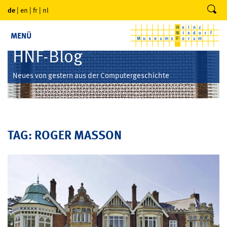
de
|
en
|
fr
|
nl
MENÜ
HNF-Blog
Neues von gestern aus der Computergeschichte
TAG: ROGER MASSON