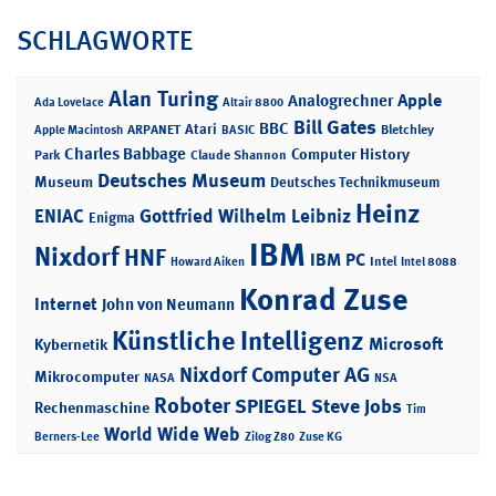
SCHLAGWORTE
Alan Turing
Apple
Analogrechner
Ada Lovelace
Altair 8800
Bill Gates
BBC
Atari
ARPANET
Bletchley
Apple Macintosh
BASIC
Charles Babbage
Computer History
Park
Claude Shannon
Deutsches Museum
Museum
Deutsches Technikmuseum
Heinz
ENIAC
Gottfried Wilhelm Leibniz
Enigma
IBM
Nixdorf
HNF
IBM PC
Intel
Howard Aiken
Intel 8088
Konrad Zuse
Internet
John von Neumann
Künstliche Intelligenz
Microsoft
Kybernetik
Nixdorf Computer AG
Mikrocomputer
NASA
NSA
Roboter
SPIEGEL
Steve Jobs
Rechenmaschine
Tim
World Wide Web
Berners-Lee
Zilog Z80
Zuse KG