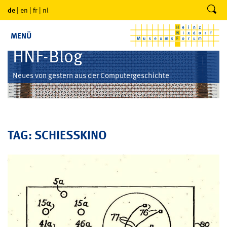
de
|
en
|
fr
|
nl
MENÜ
HNF-Blog
Neues von gestern aus der Computergeschichte
TAG: SCHIESSKINO