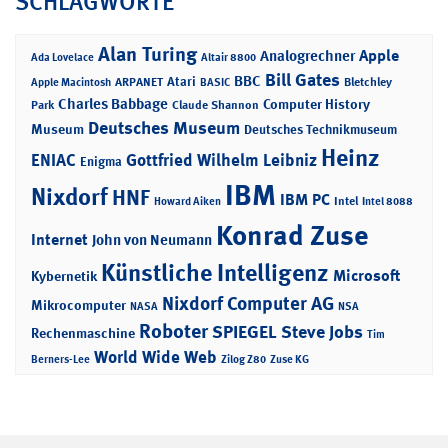
SCHLAGWORTE
Alan Turing
Apple
Analogrechner
Ada Lovelace
Altair 8800
Bill Gates
BBC
Atari
ARPANET
Bletchley
Apple Macintosh
BASIC
Charles Babbage
Computer History
Park
Claude Shannon
Deutsches Museum
Museum
Deutsches Technikmuseum
Heinz
ENIAC
Gottfried Wilhelm Leibniz
Enigma
IBM
Nixdorf
HNF
IBM PC
Intel
Howard Aiken
Intel 8088
Konrad Zuse
Internet
John von Neumann
Künstliche Intelligenz
Microsoft
Kybernetik
Nixdorf Computer AG
Mikrocomputer
NASA
NSA
Roboter
SPIEGEL
Steve Jobs
Rechenmaschine
Tim
World Wide Web
Berners-Lee
Zilog Z80
Zuse KG