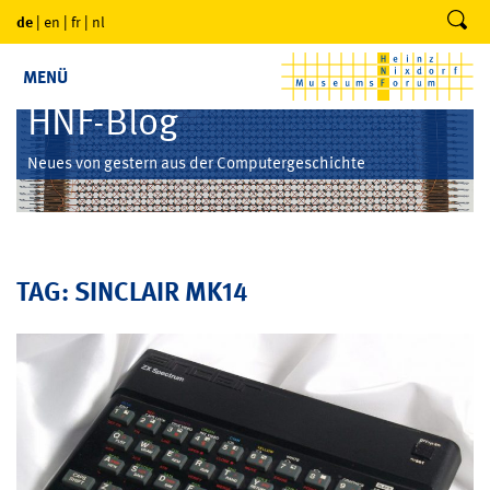
de
|
en
|
fr
|
nl
MENÜ
HNF-Blog
Neues von gestern aus der Computergeschichte
TAG: SINCLAIR MK14