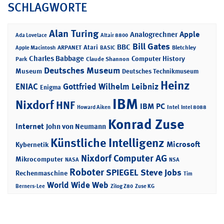
SCHLAGWORTE
Alan Turing
Apple
Analogrechner
Ada Lovelace
Altair 8800
Bill Gates
BBC
Atari
ARPANET
Bletchley
Apple Macintosh
BASIC
Charles Babbage
Computer History
Park
Claude Shannon
Deutsches Museum
Museum
Deutsches Technikmuseum
Heinz
ENIAC
Gottfried Wilhelm Leibniz
Enigma
IBM
Nixdorf
HNF
IBM PC
Intel
Howard Aiken
Intel 8088
Konrad Zuse
Internet
John von Neumann
Künstliche Intelligenz
Microsoft
Kybernetik
Nixdorf Computer AG
Mikrocomputer
NASA
NSA
Roboter
SPIEGEL
Steve Jobs
Rechenmaschine
Tim
World Wide Web
Berners-Lee
Zilog Z80
Zuse KG