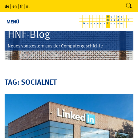
de
|
en
|
fr
|
nl
MENÜ
HNF-Blog
Neues von gestern aus der Computergeschichte
TAG: SOCIALNET