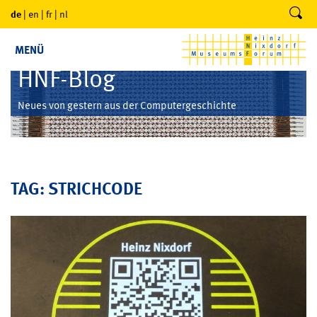
de
|
en
|
fr
|
nl
MENÜ
HNF-Blog
Neues von gestern aus der Computergeschichte
TAG: STRICHCODE