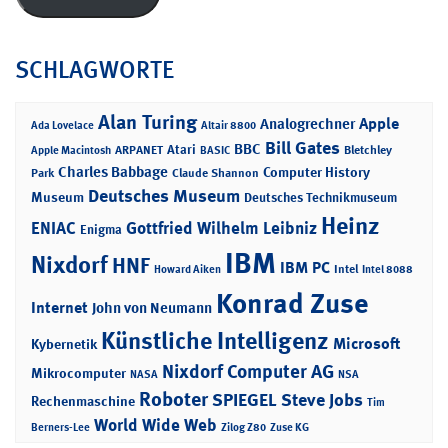
SCHLAGWORTE
Alan Turing
Apple
Analogrechner
Ada Lovelace
Altair 8800
Bill Gates
BBC
Atari
ARPANET
Bletchley
Apple Macintosh
BASIC
Charles Babbage
Computer History
Park
Claude Shannon
Deutsches Museum
Museum
Deutsches Technikmuseum
Heinz
ENIAC
Gottfried Wilhelm Leibniz
Enigma
IBM
Nixdorf
HNF
IBM PC
Intel
Howard Aiken
Intel 8088
Konrad Zuse
Internet
John von Neumann
Künstliche Intelligenz
Microsoft
Kybernetik
Nixdorf Computer AG
Mikrocomputer
NASA
NSA
Roboter
SPIEGEL
Steve Jobs
Rechenmaschine
Tim
World Wide Web
Berners-Lee
Zilog Z80
Zuse KG