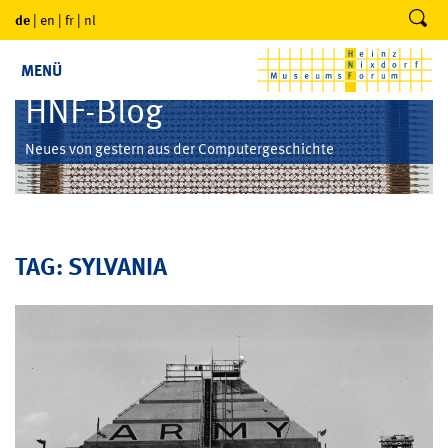
de
|
en
|
fr
|
nl
MENÜ
HNF-Blog
Neues von gestern aus der Computergeschichte
TAG: SYLVANIA