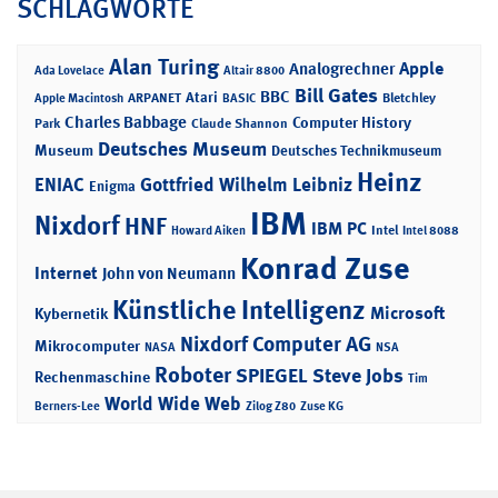
SCHLAGWORTE
Alan Turing
Apple
Analogrechner
Ada Lovelace
Altair 8800
Bill Gates
BBC
Atari
ARPANET
Bletchley
Apple Macintosh
BASIC
Charles Babbage
Computer History
Park
Claude Shannon
Deutsches Museum
Museum
Deutsches Technikmuseum
Heinz
ENIAC
Gottfried Wilhelm Leibniz
Enigma
IBM
Nixdorf
HNF
IBM PC
Intel
Howard Aiken
Intel 8088
Konrad Zuse
Internet
John von Neumann
Künstliche Intelligenz
Microsoft
Kybernetik
Nixdorf Computer AG
Mikrocomputer
NASA
NSA
Roboter
SPIEGEL
Steve Jobs
Rechenmaschine
Tim
World Wide Web
Berners-Lee
Zilog Z80
Zuse KG