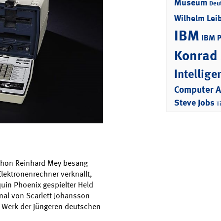
Museum
Deu
Wilhelm Lei
IBM
IBM 
Konrad
Intellige
Computer 
Steve Jobs
T
Schon Reinhard Mey besang
lektronenrechner verknallt,
uin Phoenix gespielter Held
inal von Scarlett Johansson
n Werk der jüngeren deutschen