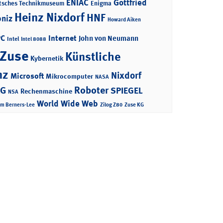
ENIAC
Gottfried
tsches Technikmuseum
Enigma
Heinz Nixdorf
HNF
bniz
Howard Aiken
PC
Internet
John von Neumann
Intel
Intel 8088
 Zuse
Künstliche
Kybernetik
nz
Nixdorf
Microsoft
Mikrocomputer
NASA
Roboter
AG
SPIEGEL
Rechenmaschine
NSA
World Wide Web
im Berners-Lee
Zilog Z80
Zuse KG