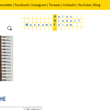
wsletter
|
Facebook
|
Instagram
|
Threads
|
LinkedIn
|
YouTube
|
Blog
HE