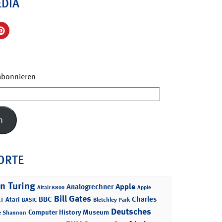
EDIA
 abonnieren
n
ORTE
n Turing
Apple
Analogrechner
Altair 8800
Apple
Bill Gates
BBC
Charles
Atari
T
Bletchley Park
BASIC
Deutsches
Computer History Museum
e Shannon