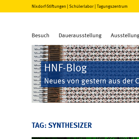
Nixdorf-Stiftungen
|
Schülerlabor
|
Tagungszentrum
Besuch
Dauerausstellung
Ausstellun
HNF-Blog
Neues von gestern aus der 
TAG: SYNTHESIZER