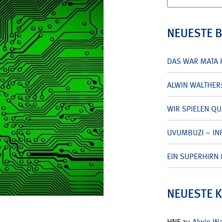
nach:
NEUESTE 
DAS WAR MATA 
ALWIN WALTHER
WIR SPIELEN Q
UVUMBUZI – INF
EIN SUPERHIRN 
NEUESTE 
HNF
zu
Alwin W