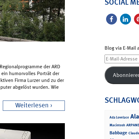
SOCIAL M
Blog via E-Mail
E-
Mail-
ie Regionalprogramme der ARD
Adresse
n ein humorvolles Porträt der
Abonniere
iktiven Firma Lurzer und zu der
puter abgelöst wurden. Wie
SCHLAGW
Weiterlesen
Ala
Ada Lovelace
ARPANE
Macintosh
Babbage
Claud