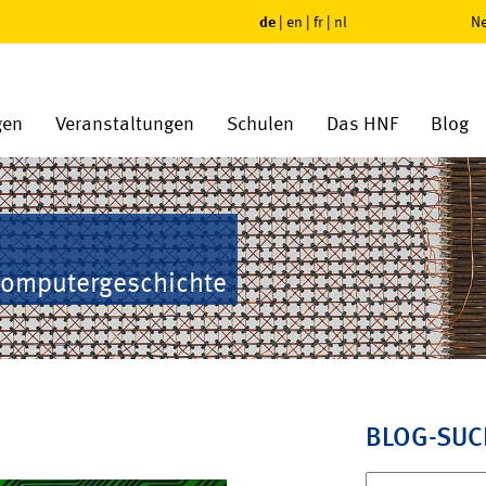
de
|
en
|
fr
|
nl
Ne
gen
Veranstaltungen
Schulen
Das HNF
Blog
Computergeschichte
BLOG-SUC
Suchen