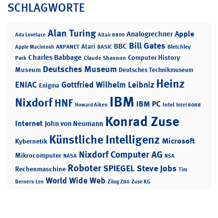
SCHLAGWORTE
Alan Turing
Apple
Analogrechner
Ada Lovelace
Altair 8800
Bill Gates
BBC
Atari
ARPANET
Bletchley
Apple Macintosh
BASIC
Charles Babbage
Computer History
Park
Claude Shannon
Deutsches Museum
Museum
Deutsches Technikmuseum
Heinz
ENIAC
Gottfried Wilhelm Leibniz
Enigma
IBM
Nixdorf
HNF
IBM PC
Intel
Howard Aiken
Intel 8088
Konrad Zuse
Internet
John von Neumann
Künstliche Intelligenz
Microsoft
Kybernetik
Nixdorf Computer AG
Mikrocomputer
NASA
NSA
Roboter
SPIEGEL
Steve Jobs
Rechenmaschine
Tim
World Wide Web
Berners-Lee
Zilog Z80
Zuse KG