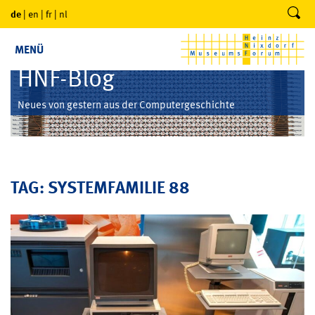
de
|
en
|
fr
|
nl
MENÜ
HNF-Blog
Neues von gestern aus der Computergeschichte
TAG: SYSTEMFAMILIE 88