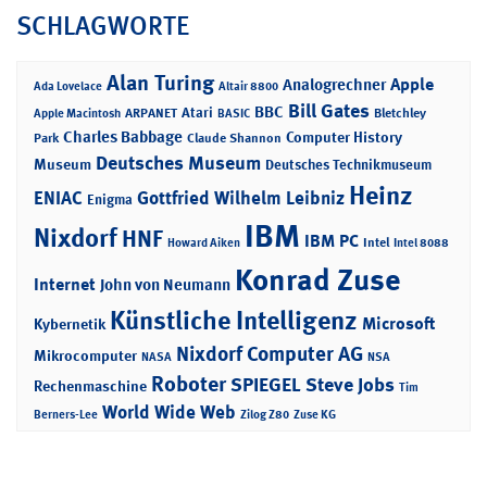
SCHLAGWORTE
Alan Turing
Apple
Analogrechner
Ada Lovelace
Altair 8800
Bill Gates
BBC
Atari
ARPANET
Bletchley
Apple Macintosh
BASIC
Charles Babbage
Computer History
Park
Claude Shannon
Deutsches Museum
Museum
Deutsches Technikmuseum
Heinz
ENIAC
Gottfried Wilhelm Leibniz
Enigma
IBM
Nixdorf
HNF
IBM PC
Intel
Howard Aiken
Intel 8088
Konrad Zuse
Internet
John von Neumann
Künstliche Intelligenz
Microsoft
Kybernetik
Nixdorf Computer AG
Mikrocomputer
NASA
NSA
Roboter
SPIEGEL
Steve Jobs
Rechenmaschine
Tim
World Wide Web
Berners-Lee
Zilog Z80
Zuse KG