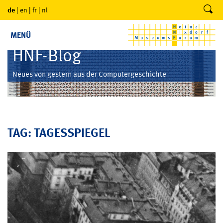
de
|
en
|
fr
|
nl
MENÜ
HNF-Blog
Neues von gestern aus der Computergeschichte
TAG: TAGESSPIEGEL