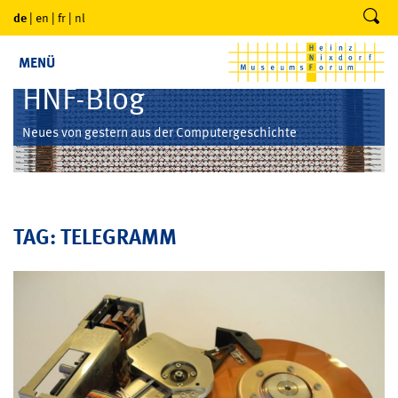
de
|
en
|
fr
|
nl
MENÜ
HNF-Blog
Neues von gestern aus der Computergeschichte
TAG: TELEGRAMM