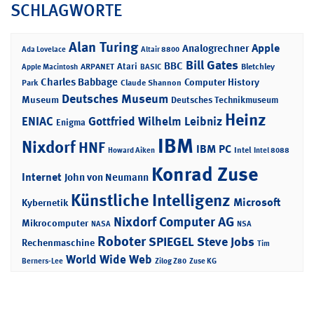
SCHLAGWORTE
Alan Turing
Apple
Analogrechner
Ada Lovelace
Altair 8800
Bill Gates
BBC
Atari
ARPANET
Bletchley
Apple Macintosh
BASIC
Charles Babbage
Computer History
Park
Claude Shannon
Deutsches Museum
Museum
Deutsches Technikmuseum
Heinz
ENIAC
Gottfried Wilhelm Leibniz
Enigma
IBM
Nixdorf
HNF
IBM PC
Intel
Howard Aiken
Intel 8088
Konrad Zuse
Internet
John von Neumann
Künstliche Intelligenz
Microsoft
Kybernetik
Nixdorf Computer AG
Mikrocomputer
NASA
NSA
Roboter
SPIEGEL
Steve Jobs
Rechenmaschine
Tim
World Wide Web
Berners-Lee
Zilog Z80
Zuse KG