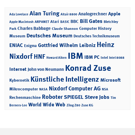
Alan Turing
Apple
Analogrechner
Ada Lovelace
Altair 8800
Bill Gates
BBC
Atari
ARPANET
Bletchley
Apple Macintosh
BASIC
Charles Babbage
Computer History
Park
Claude Shannon
Deutsches Museum
Museum
Deutsches Technikmuseum
Heinz
ENIAC
Gottfried Wilhelm Leibniz
Enigma
IBM
Nixdorf
HNF
IBM PC
Intel
Howard Aiken
Intel 8088
Konrad Zuse
Internet
John von Neumann
Künstliche Intelligenz
Microsoft
Kybernetik
Nixdorf Computer AG
Mikrocomputer
NASA
NSA
Roboter
SPIEGEL
Steve Jobs
Rechenmaschine
Tim
World Wide Web
Berners-Lee
Zilog Z80
Zuse KG