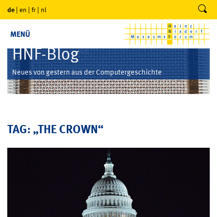
de
|
en
|
fr
|
nl
MENÜ
HNF-Blog
Neues von gestern aus der Computergeschichte
TAG: „THE CROWN“