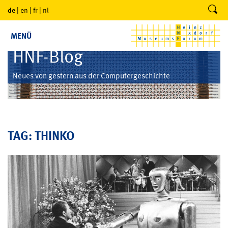
de
|
en
|
fr
|
nl
MENÜ
HNF-Blog
Neues von gestern aus der Computergeschichte
TAG: THINKO