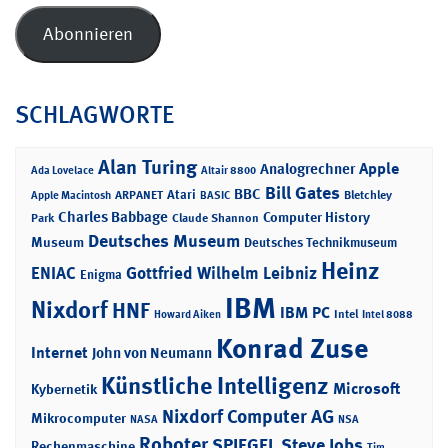
Adresse
Abonnieren
SCHLAGWORTE
Alan Turing
Apple
Analogrechner
Ada Lovelace
Altair 8800
Bill Gates
BBC
Atari
ARPANET
Bletchley
Apple Macintosh
BASIC
Charles Babbage
Computer History
Park
Claude Shannon
Deutsches Museum
Museum
Deutsches Technikmuseum
Heinz
ENIAC
Gottfried Wilhelm Leibniz
Enigma
IBM
Nixdorf
HNF
IBM PC
Intel
Howard Aiken
Intel 8088
Konrad Zuse
Internet
John von Neumann
Künstliche Intelligenz
Microsoft
Kybernetik
Nixdorf Computer AG
Mikrocomputer
NASA
NSA
Roboter
SPIEGEL
Steve Jobs
Rechenmaschine
Tim