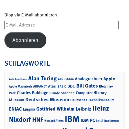
Blog via E-Mail abonnieren
E-
Mail-
Adresse
Abonnieren
SCHLAGWORTE
Alan Turing
Apple
Analogrechner
Ada Lovelace
Altair 8800
Bill Gates
BBC
Atari
ARPANET
Bletchley
Apple Macintosh
BASIC
Charles Babbage
Computer History
Park
Claude Shannon
Deutsches Museum
Museum
Deutsches Technikmuseum
Heinz
ENIAC
Gottfried Wilhelm Leibniz
Enigma
IBM
Nixdorf
HNF
IBM PC
Intel
Howard Aiken
Intel 8088