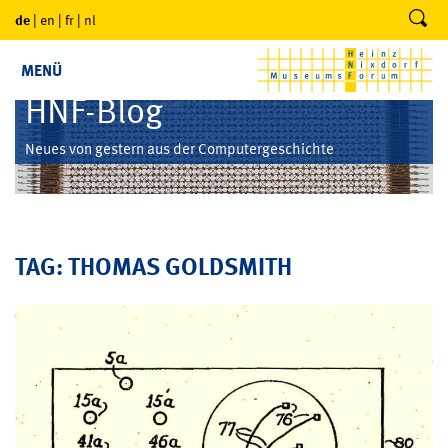
de
|
en
|
fr
|
nl
MENÜ
HNF-Blog
Neues von gestern aus der Computergeschichte
TAG: THOMAS GOLDSMITH