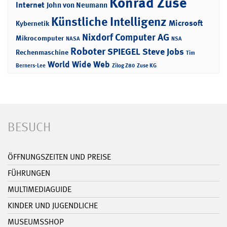
Konrad Zuse
Internet
John von Neumann
Künstliche Intelligenz
Microsoft
Kybernetik
Nixdorf Computer AG
Mikrocomputer
NASA
NSA
Roboter
SPIEGEL
Steve Jobs
Rechenmaschine
Tim
World Wide Web
Berners-Lee
Zilog Z80
Zuse KG
BESUCH
ÖFFNUNGSZEITEN UND PREISE
FÜHRUNGEN
MULTIMEDIAGUIDE
KINDER UND JUGENDLICHE
MUSEUMSSHOP