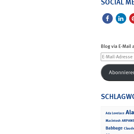
SOCIAL M
Blog via E-Mail
E-
Mail-
Adresse
Abonniere
SCHLAGW
Ala
Ada Lovelace
ARPANE
Macintosh
Babbage
Claud