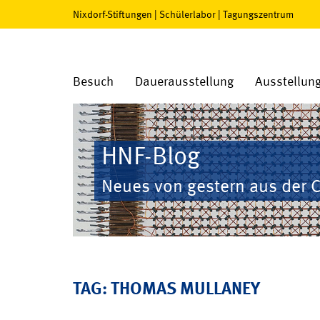
Nixdorf-Stiftungen
|
Schülerlabor
|
Tagungszentrum
Besuch
Dauerausstellung
Ausstellun
HNF-Blog
Neues von gestern aus der 
TAG: THOMAS MULLANEY