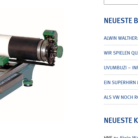
nach:
NEUESTE 
ALWIN WALTHER
WIR SPIELEN Q
UVUMBUZI – INF
EIN SUPERHIRN 
ALS VW NOCH R
NEUESTE 
HNF
zu
Alwin W