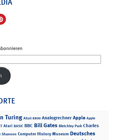
EDIA
 abonnieren
n
ORTE
n Turing
Apple
Analogrechner
Altair 8800
Apple
Bill Gates
BBC
Charles
Atari
T
Bletchley Park
BASIC
Deutsches
Computer History Museum
e Shannon