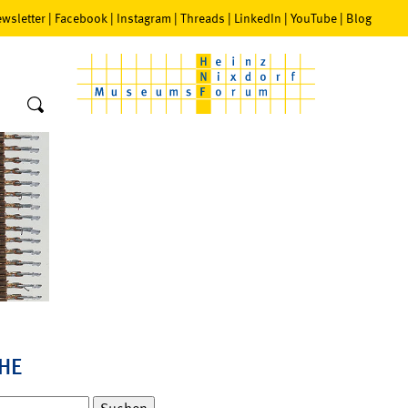
wsletter
|
Facebook
|
Instagram
|
Threads
|
LinkedIn
|
YouTube
|
Blog
HE