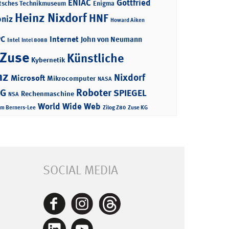
ENIAC
Gottfried
tsches Technikmuseum
Enigma
Heinz Nixdorf
HNF
bniz
Howard Aiken
PC
Internet
John von Neumann
Intel
Intel 8088
 Zuse
Künstliche
Kybernetik
nz
Nixdorf
Microsoft
Mikrocomputer
NASA
Roboter
AG
SPIEGEL
Rechenmaschine
NSA
World Wide Web
im Berners-Lee
Zilog Z80
Zuse KG
SOCIAL MEDIA