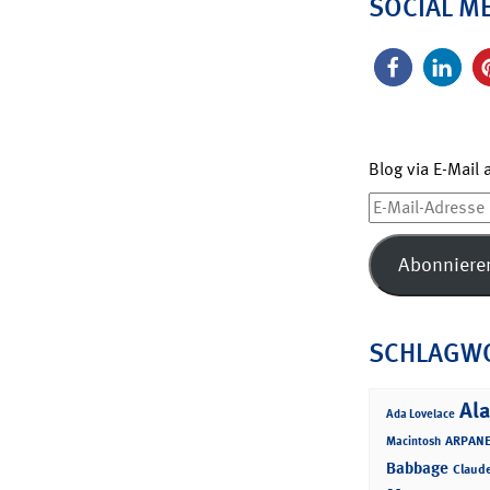
SOCIAL M
Blog via E-Mail
E-
Mail-
Adresse
Abonniere
SCHLAGW
Ala
Ada Lovelace
ARPANE
Macintosh
Babbage
Claud