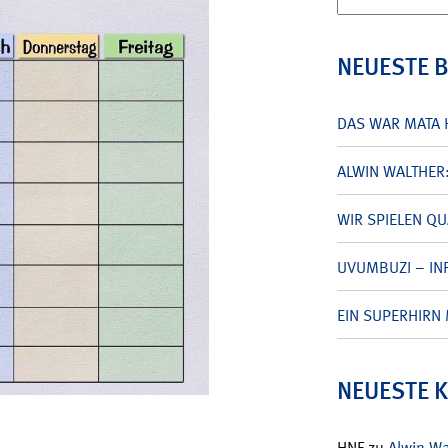
nach:
NEUESTE 
DAS WAR MATA 
ALWIN WALTHER
WIR SPIELEN Q
UVUMBUZI – INF
EIN SUPERHIRN 
NEUESTE 
HNF
zu
Alwin W