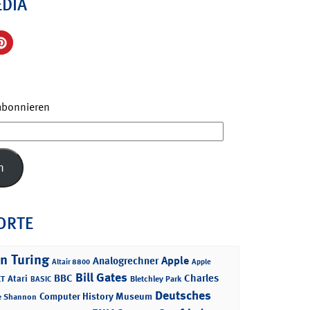
EDIA
 abonnieren
n
ORTE
n Turing
Apple
Analogrechner
Altair 8800
Apple
Bill Gates
BBC
Charles
Atari
T
Bletchley Park
BASIC
Deutsches
Computer History Museum
e Shannon