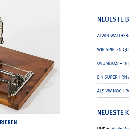
nach:
NEUESTE 
ALWIN WALTHER
WIR SPIELEN Q
UVUMBUZI – INF
EIN SUPERHIRN 
ALS VW NOCH R
NEUESTE 
RIEREN
HNF
zu
Alwin W