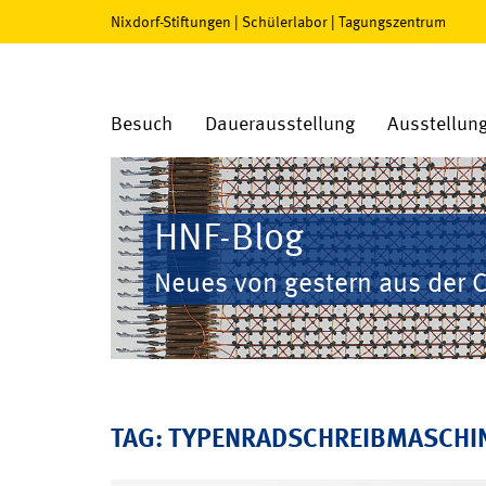
Nixdorf-Stiftungen
|
Schülerlabor
|
Tagungszentrum
Besuch
Dauerausstellung
Ausstellun
HNF-Blog
Neues von gestern aus der 
TAG: TYPENRADSCHREIBMASCHI