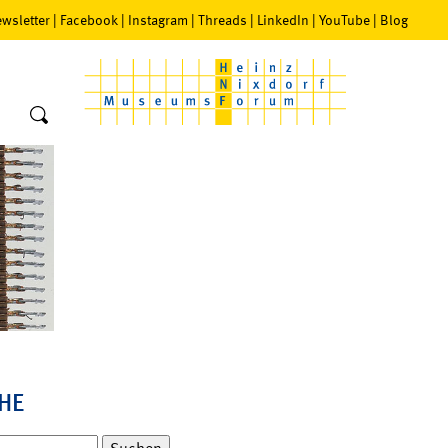
wsletter
|
Facebook
|
Instagram
|
Threads
|
LinkedIn
|
YouTube
|
Blog
HE