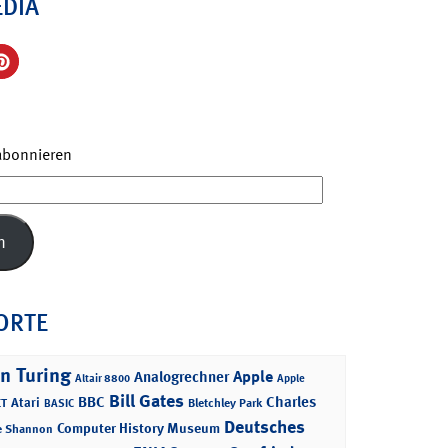
EDIA
 abonnieren
n
ORTE
n Turing
Apple
Analogrechner
Altair 8800
Apple
Bill Gates
BBC
Charles
Atari
T
Bletchley Park
BASIC
Deutsches
Computer History Museum
e Shannon