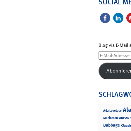
SOCIAL M
Blog via E-Mail
E-
Mail-
Adresse
Abonniere
SCHLAGW
Ala
Ada Lovelace
ARPANE
Macintosh
Babbage
Claud