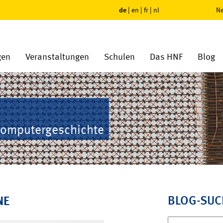
de
|
en
|
fr
|
nl
Ne
gen
Veranstaltungen
Schulen
Das HNF
Blog
Computergeschichte
BLOG-SUC
NE
Suchen