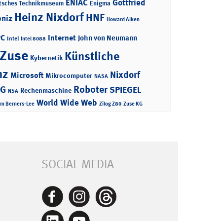
ENIAC
Gottfried
tsches Technikmuseum
Enigma
Heinz Nixdorf
HNF
bniz
Howard Aiken
PC
Internet
John von Neumann
Intel
Intel 8088
 Zuse
Künstliche
Kybernetik
nz
Nixdorf
Microsoft
Mikrocomputer
NASA
Roboter
AG
SPIEGEL
Rechenmaschine
NSA
World Wide Web
im Berners-Lee
Zilog Z80
Zuse KG
SOCIAL MEDIA