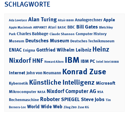
SCHLAGWORTE
Alan Turing
Apple
Analogrechner
Ada Lovelace
Altair 8800
Bill Gates
BBC
Atari
ARPANET
Bletchley
Apple Macintosh
BASIC
Charles Babbage
Computer History
Park
Claude Shannon
Deutsches Museum
Museum
Deutsches Technikmuseum
Heinz
ENIAC
Gottfried Wilhelm Leibniz
Enigma
IBM
Nixdorf
HNF
IBM PC
Intel
Howard Aiken
Intel 8088
Konrad Zuse
Internet
John von Neumann
Künstliche Intelligenz
Microsoft
Kybernetik
Nixdorf Computer AG
Mikrocomputer
NASA
NSA
Roboter
SPIEGEL
Steve Jobs
Rechenmaschine
Tim
World Wide Web
Berners-Lee
Zilog Z80
Zuse KG