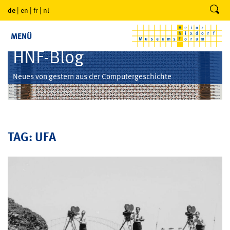
de
|
en
|
fr
|
nl
MENÜ
HNF-Blog
Neues von gestern aus der Computergeschichte
TAG: UFA