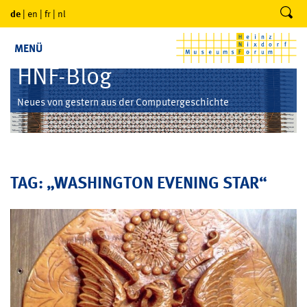
de
|
en
|
fr
|
nl
MENÜ
HNF-Blog
Neues von gestern aus der Computergeschichte
TAG: „WASHINGTON EVENING STAR“