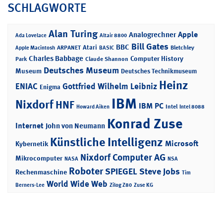
SCHLAGWORTE
Alan Turing
Apple
Analogrechner
Ada Lovelace
Altair 8800
Bill Gates
BBC
Atari
ARPANET
Bletchley
Apple Macintosh
BASIC
Charles Babbage
Computer History
Park
Claude Shannon
Deutsches Museum
Museum
Deutsches Technikmuseum
Heinz
ENIAC
Gottfried Wilhelm Leibniz
Enigma
IBM
Nixdorf
HNF
IBM PC
Intel
Howard Aiken
Intel 8088
Konrad Zuse
Internet
John von Neumann
Künstliche Intelligenz
Microsoft
Kybernetik
Nixdorf Computer AG
Mikrocomputer
NASA
NSA
Roboter
SPIEGEL
Steve Jobs
Rechenmaschine
Tim
World Wide Web
Berners-Lee
Zilog Z80
Zuse KG