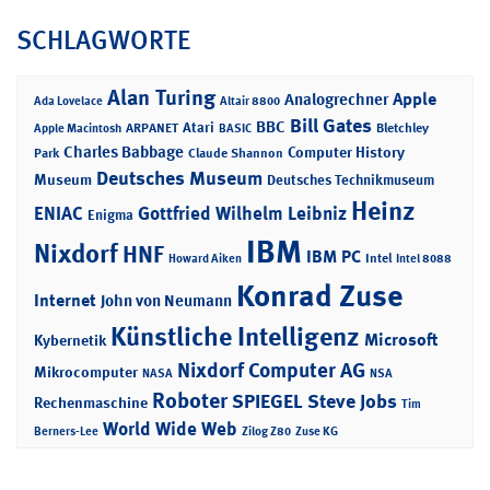
SCHLAGWORTE
Alan Turing
Apple
Analogrechner
Ada Lovelace
Altair 8800
Bill Gates
BBC
Atari
ARPANET
Bletchley
Apple Macintosh
BASIC
Charles Babbage
Computer History
Park
Claude Shannon
Deutsches Museum
Museum
Deutsches Technikmuseum
Heinz
ENIAC
Gottfried Wilhelm Leibniz
Enigma
IBM
Nixdorf
HNF
IBM PC
Intel
Howard Aiken
Intel 8088
Konrad Zuse
Internet
John von Neumann
Künstliche Intelligenz
Microsoft
Kybernetik
Nixdorf Computer AG
Mikrocomputer
NASA
NSA
Roboter
SPIEGEL
Steve Jobs
Rechenmaschine
Tim
World Wide Web
Berners-Lee
Zilog Z80
Zuse KG