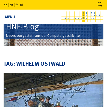
de
|
en
|
fr
|
nl
MENÜ
HNF-Blog
Neues von gestern aus der Computergeschichte
TAG: WILHELM OSTWALD