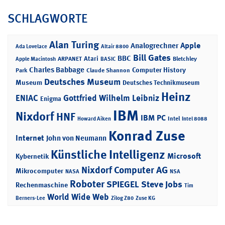
SCHLAGWORTE
Alan Turing
Apple
Analogrechner
Ada Lovelace
Altair 8800
Bill Gates
BBC
Atari
ARPANET
Bletchley
Apple Macintosh
BASIC
Charles Babbage
Computer History
Park
Claude Shannon
Deutsches Museum
Museum
Deutsches Technikmuseum
Heinz
ENIAC
Gottfried Wilhelm Leibniz
Enigma
IBM
Nixdorf
HNF
IBM PC
Intel
Howard Aiken
Intel 8088
Konrad Zuse
Internet
John von Neumann
Künstliche Intelligenz
Microsoft
Kybernetik
Nixdorf Computer AG
Mikrocomputer
NASA
NSA
Roboter
SPIEGEL
Steve Jobs
Rechenmaschine
Tim
World Wide Web
Berners-Lee
Zilog Z80
Zuse KG