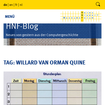
de
|
en
|
fr
|
nl
MENÜ
HNF-Blog
Neues von gestern aus der Computergeschichte
TAG: WILLARD VAN ORMAN QUINE