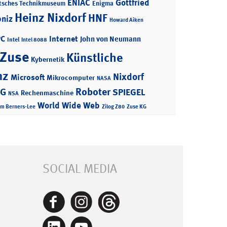
ENIAC
Gottfried
tsches Technikmuseum
Enigma
Heinz Nixdorf
HNF
bniz
Howard Aiken
PC
Internet
John von Neumann
Intel
Intel 8088
 Zuse
Künstliche
Kybernetik
nz
Nixdorf
Microsoft
Mikrocomputer
NASA
Roboter
AG
SPIEGEL
Rechenmaschine
NSA
World Wide Web
im Berners-Lee
Zilog Z80
Zuse KG
SOCIAL MEDIA