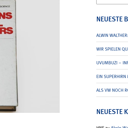
nach:
NEUESTE 
ALWIN WALTHER
WIR SPIELEN Q
UVUMBUZI – INF
EIN SUPERHIRN 
ALS VW NOCH R
NEUESTE 
HNF
zu
Alwin W