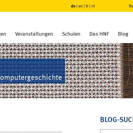
de
|
en
|
fr
|
nl
Ne
gen
Veranstaltungen
Schulen
Das HNF
Blog
Computergeschichte
BLOG-SUC
Suchen