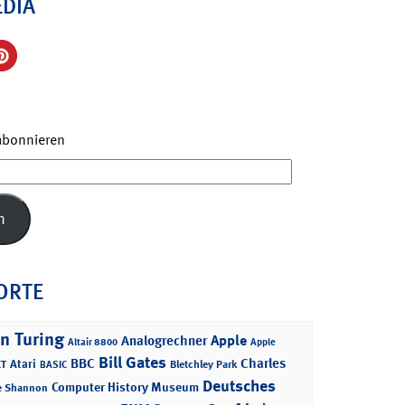
EDIA
 abonnieren
n
ORTE
n Turing
Apple
Analogrechner
Altair 8800
Apple
Bill Gates
BBC
Charles
Atari
T
Bletchley Park
BASIC
Deutsches
Computer History Museum
e Shannon