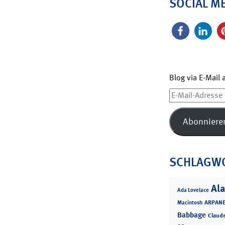
SOCIAL M
Blog via E-Mail
E-
Mail-
Adresse
Abonniere
SCHLAGW
Ala
Ada Lovelace
ARPANE
Macintosh
Babbage
Claud