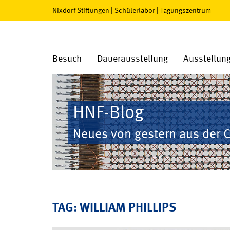
Nixdorf-Stiftungen
|
Schülerlabor
|
Tagungszentrum
Besuch
Dauerausstellung
Ausstellun
HNF-Blog
Neues von gestern aus der 
TAG: WILLIAM PHILLIPS