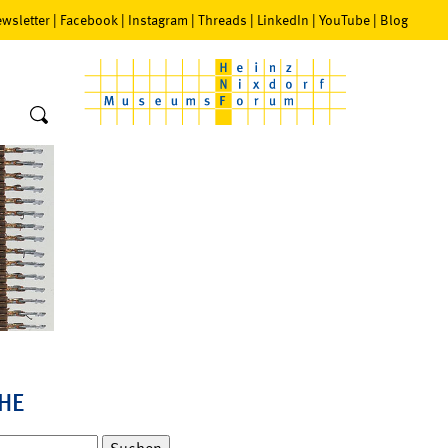
wsletter
|
Facebook
|
Instagram
|
Threads
|
LinkedIn
|
YouTube
|
Blog
HE