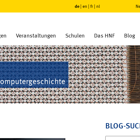
de
|
en
|
fr
|
nl
Ne
gen
Veranstaltungen
Schulen
Das HNF
Blog
Computergeschichte
BLOG-SUC
Suchen