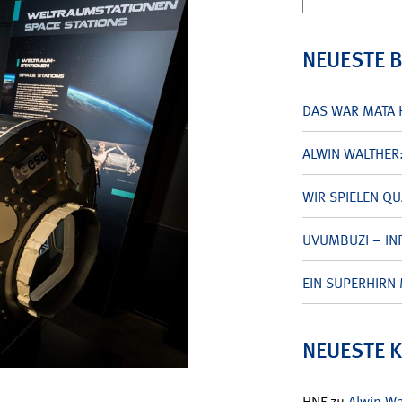
nach:
NEUESTE 
DAS WAR MATA 
ALWIN WALTHER
WIR SPIELEN Q
UVUMBUZI – INF
EIN SUPERHIRN 
NEUESTE 
HNF
zu
Alwin W