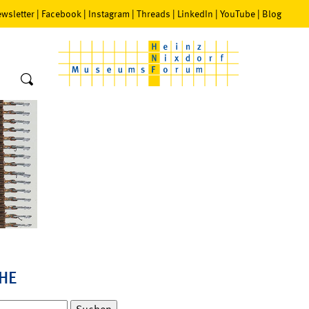
wsletter
|
Facebook
|
Instagram
|
Threads
|
LinkedIn
|
YouTube
|
Blog
HE