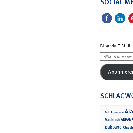
SOCIAL M
Blog via E-Mail
E-
Mail-
Adresse
Abonniere
SCHLAGW
Ala
Ada Lovelace
ARPANE
Macintosh
Babbage
Claud