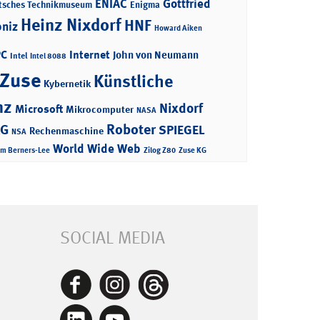
ENIAC
Gottfried
tsches Technikmuseum
Enigma
Heinz Nixdorf
HNF
bniz
Howard Aiken
PC
Internet
John von Neumann
Intel
Intel 8088
 Zuse
Künstliche
Kybernetik
nz
Nixdorf
Microsoft
Mikrocomputer
NASA
Roboter
AG
SPIEGEL
Rechenmaschine
NSA
World Wide Web
im Berners-Lee
Zilog Z80
Zuse KG
SOCIAL MEDIA