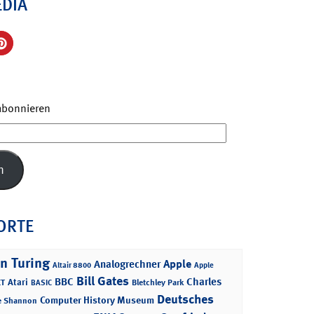
EDIA
 abonnieren
n
ORTE
n Turing
Apple
Analogrechner
Altair 8800
Apple
Bill Gates
BBC
Charles
Atari
T
Bletchley Park
BASIC
Deutsches
Computer History Museum
e Shannon