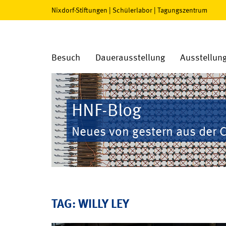
Nixdorf-Stiftungen
|
Schülerlabor
|
Tagungszentrum
Besuch
Dauerausstellung
Ausstellun
HNF-Blog
Neues von gestern aus der 
TAG: WILLY LEY