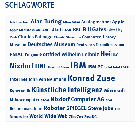
SCHLAGWORTE
Alan Turing
Apple
Analogrechner
Ada Lovelace
Altair 8800
Bill Gates
BBC
Atari
ARPANET
Bletchley
Apple Macintosh
BASIC
Charles Babbage
Computer History
Park
Claude Shannon
Deutsches Museum
Museum
Deutsches Technikmuseum
Heinz
ENIAC
Gottfried Wilhelm Leibniz
Enigma
IBM
Nixdorf
HNF
IBM PC
Intel
Howard Aiken
Intel 8088
Konrad Zuse
Internet
John von Neumann
Künstliche Intelligenz
Microsoft
Kybernetik
Nixdorf Computer AG
Mikrocomputer
NASA
NSA
Roboter
SPIEGEL
Steve Jobs
Rechenmaschine
Tim
World Wide Web
Berners-Lee
Zilog Z80
Zuse KG