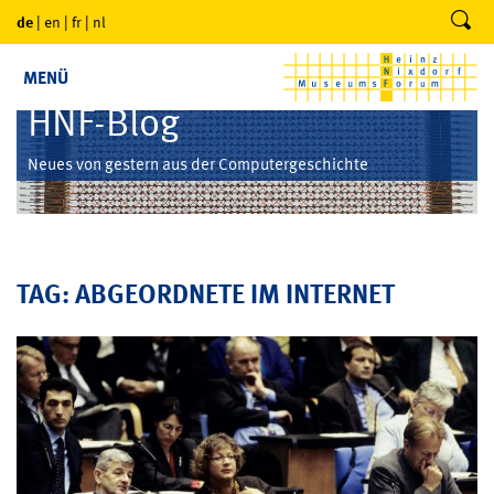
de
|
en
|
fr
|
nl
MENÜ
HNF-Blog
Neues von gestern aus der Computergeschichte
TAG: ABGEORDNETE IM INTERNET