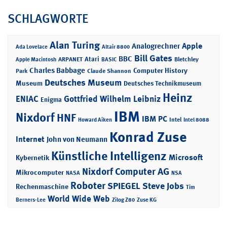
SCHLAGWORTE
Alan Turing
Apple
Analogrechner
Ada Lovelace
Altair 8800
Bill Gates
BBC
Atari
ARPANET
Bletchley
Apple Macintosh
BASIC
Charles Babbage
Computer History
Park
Claude Shannon
Deutsches Museum
Museum
Deutsches Technikmuseum
Heinz
ENIAC
Gottfried Wilhelm Leibniz
Enigma
IBM
Nixdorf
HNF
IBM PC
Intel
Howard Aiken
Intel 8088
Konrad Zuse
Internet
John von Neumann
Künstliche Intelligenz
Microsoft
Kybernetik
Nixdorf Computer AG
Mikrocomputer
NASA
NSA
Roboter
SPIEGEL
Steve Jobs
Rechenmaschine
Tim
World Wide Web
Berners-Lee
Zilog Z80
Zuse KG