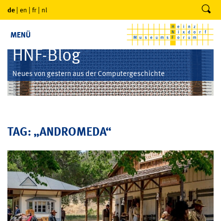
de
|
en
|
fr
|
nl
MENÜ
HNF-Blog
Neues von gestern aus der Computergeschichte
TAG: „ANDROMEDA“