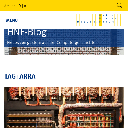
de
|
en
|
fr
|
nl
MENÜ
HNF-Blog
Neues von gestern aus der Computergeschichte
TAG: ARRA