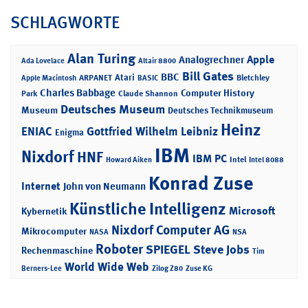
SCHLAGWORTE
Alan Turing
Apple
Analogrechner
Ada Lovelace
Altair 8800
Bill Gates
BBC
Atari
ARPANET
Bletchley
Apple Macintosh
BASIC
Charles Babbage
Computer History
Park
Claude Shannon
Deutsches Museum
Museum
Deutsches Technikmuseum
Heinz
ENIAC
Gottfried Wilhelm Leibniz
Enigma
IBM
Nixdorf
HNF
IBM PC
Intel
Howard Aiken
Intel 8088
Konrad Zuse
Internet
John von Neumann
Künstliche Intelligenz
Microsoft
Kybernetik
Nixdorf Computer AG
Mikrocomputer
NASA
NSA
Roboter
SPIEGEL
Steve Jobs
Rechenmaschine
Tim
World Wide Web
Berners-Lee
Zilog Z80
Zuse KG