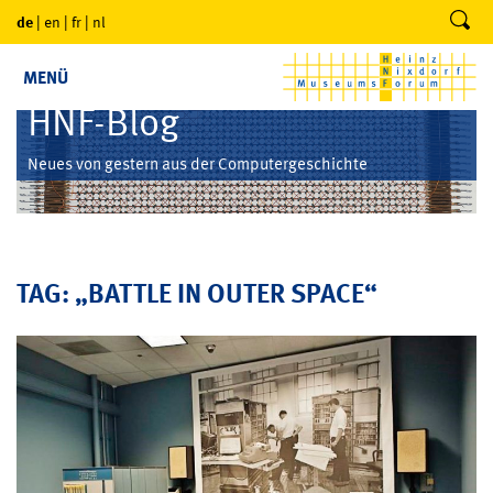
de
|
en
|
fr
|
nl
MENÜ
HNF-Blog
Neues von gestern aus der Computergeschichte
TAG: „BATTLE IN OUTER SPACE“