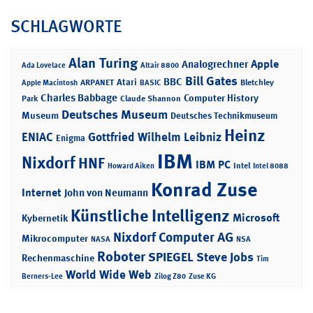
SCHLAGWORTE
Alan Turing
Apple
Analogrechner
Ada Lovelace
Altair 8800
Bill Gates
BBC
Atari
ARPANET
Bletchley
Apple Macintosh
BASIC
Charles Babbage
Computer History
Park
Claude Shannon
Deutsches Museum
Museum
Deutsches Technikmuseum
Heinz
ENIAC
Gottfried Wilhelm Leibniz
Enigma
IBM
Nixdorf
HNF
IBM PC
Intel
Howard Aiken
Intel 8088
Konrad Zuse
Internet
John von Neumann
Künstliche Intelligenz
Microsoft
Kybernetik
Nixdorf Computer AG
Mikrocomputer
NASA
NSA
Roboter
SPIEGEL
Steve Jobs
Rechenmaschine
Tim
World Wide Web
Berners-Lee
Zilog Z80
Zuse KG