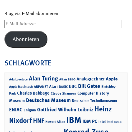
Blog via E-Mail abonnieren
E-
Mail-
Adresse
Abonnieren
SCHLAGWORTE
Alan Turing
Apple
Analogrechner
Ada Lovelace
Altair 8800
Bill Gates
BBC
Atari
ARPANET
Bletchley
Apple Macintosh
BASIC
Charles Babbage
Computer History
Park
Claude Shannon
Deutsches Museum
Museum
Deutsches Technikmuseum
Heinz
ENIAC
Gottfried Wilhelm Leibniz
Enigma
IBM
Nixdorf
HNF
IBM PC
Intel
Howard Aiken
Intel 8088
Konrad Zuse