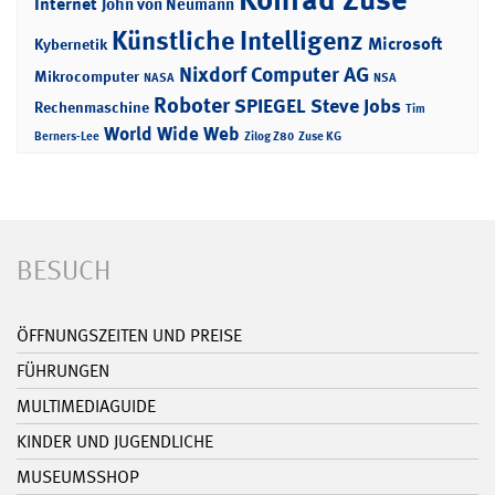
Internet
John von Neumann
Künstliche Intelligenz
Microsoft
Kybernetik
Nixdorf Computer AG
Mikrocomputer
NASA
NSA
Roboter
SPIEGEL
Steve Jobs
Rechenmaschine
Tim
World Wide Web
Berners-Lee
Zilog Z80
Zuse KG
BESUCH
ÖFFNUNGSZEITEN UND PREISE
FÜHRUNGEN
MULTIMEDIAGUIDE
KINDER UND JUGENDLICHE
MUSEUMSSHOP