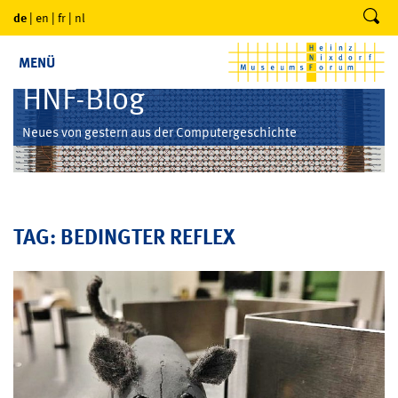
de
|
en
|
fr
|
nl
MENÜ
HNF-Blog
Neues von gestern aus der Computergeschichte
TAG: BEDINGTER REFLEX