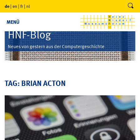
de
|
en
|
fr
|
nl
MENÜ
HNF-Blog
Neues von gestern aus der Computergeschichte
TAG: BRIAN ACTON