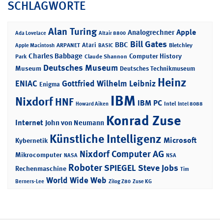
SCHLAGWORTE
Alan Turing
Apple
Analogrechner
Ada Lovelace
Altair 8800
Bill Gates
BBC
Atari
ARPANET
Bletchley
Apple Macintosh
BASIC
Charles Babbage
Computer History
Park
Claude Shannon
Deutsches Museum
Museum
Deutsches Technikmuseum
Heinz
ENIAC
Gottfried Wilhelm Leibniz
Enigma
IBM
Nixdorf
HNF
IBM PC
Intel
Howard Aiken
Intel 8088
Konrad Zuse
Internet
John von Neumann
Künstliche Intelligenz
Microsoft
Kybernetik
Nixdorf Computer AG
Mikrocomputer
NASA
NSA
Roboter
SPIEGEL
Steve Jobs
Rechenmaschine
Tim
World Wide Web
Berners-Lee
Zilog Z80
Zuse KG