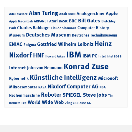
Alan Turing
Apple
Analogrechner
Ada Lovelace
Altair 8800
Bill Gates
BBC
Atari
ARPANET
Bletchley
Apple Macintosh
BASIC
Charles Babbage
Computer History
Park
Claude Shannon
Deutsches Museum
Museum
Deutsches Technikmuseum
Heinz
ENIAC
Gottfried Wilhelm Leibniz
Enigma
IBM
Nixdorf
HNF
IBM PC
Intel
Howard Aiken
Intel 8088
Konrad Zuse
Internet
John von Neumann
Künstliche Intelligenz
Microsoft
Kybernetik
Nixdorf Computer AG
Mikrocomputer
NASA
NSA
Roboter
SPIEGEL
Steve Jobs
Rechenmaschine
Tim
World Wide Web
Berners-Lee
Zilog Z80
Zuse KG