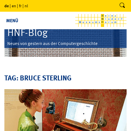
de
|
en
|
fr
|
nl
MENÜ
HNF-Blog
Neues von gestern aus der Computergeschichte
TAG: BRUCE STERLING